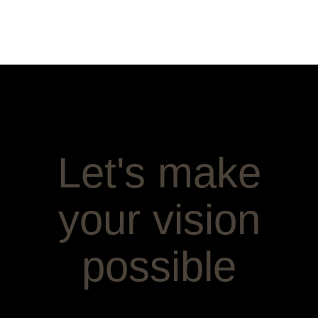
Let's make
your vision
possible